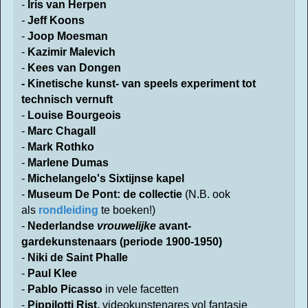
-
Iris van Herpen
-
Jeff Koons
-
Joop Moesman
-
Kazimir Malevich
-
Kees van Dongen
- Kinetische kunst- van speels experiment tot
technisch vernuft
-
Louise Bourgeois
-
Marc Chagall
-
Mark Rothko
-
Marlene Dumas
-
Michelangelo's Sixtijnse kapel
-
Museum De Pont: de collectie
(N.B. ook
als
rondleiding
te boeken!)
-
Nederlandse
vrouwelijke
avant-
gardekunstenaars (periode 1900-1950)
-
Niki de Saint Phalle
-
Paul Klee
-
Pablo Picasso
in vele facetten
-
Pippilotti Rist,
videokunstenares vol fantasie