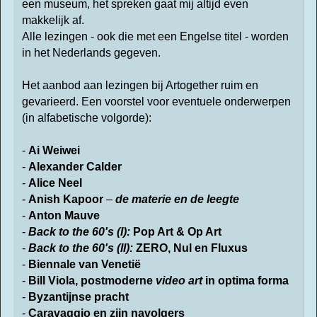
een museum, het spreken gaat mij altijd even
makkelijk af.
Alle lezingen - ook die met een Engelse titel - worden
in het Nederlands gegeven.
Het aanbod aan lezingen bij Artogether ruim en
gevarieerd. Een voorstel voor eventuele onderwerpen
(in alfabetische volgorde):
-
Ai Weiwei
-
Alexander Calder
-
Alice Neel
-
Anish Kapoor
–
de materie en de leegte
-
Anton Mauve
-
Back to the 60's (I):
Pop Art & Op Art
-
Back to the 60's (II):
ZERO, Nul en Fluxus
-
Biennale van Venetië
-
Bill Viola, postmoderne
video art
in optima forma
-
Byzantijnse
pracht
-
Caravaggio en zijn navolgers