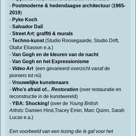
-
Postmoderne & hedendaagse architectuur
(
1965-
2019
)
-
Pyke Koch
-
Salvador Dalí
-
Street Art: graffiti & murals
-
Techno-kunst
(Studio Roosegaarde, Studio Drift,
Olafur Eliasson e.a.)
-
Van Gogh
en de
kleuren van de nacht
-
Van Gogh
en het
Expressionisme
-
Video Art
(een gevarieerd overzicht
vanaf de
pioniers tot nú)
-
Vrouwelijke kunstenaars
-
Who’s afraid of.
.. Restoration
(over restauratie en
reconstructie in de kunstwereld)
-
YBA: Shocking!
(over de
Young British
Artists:
Damien Hirst,Tracey Emin, Marc Quinn, Sarah
Lucas e.a.)
Een voorbeeld van een lezing die ik gaf voor het