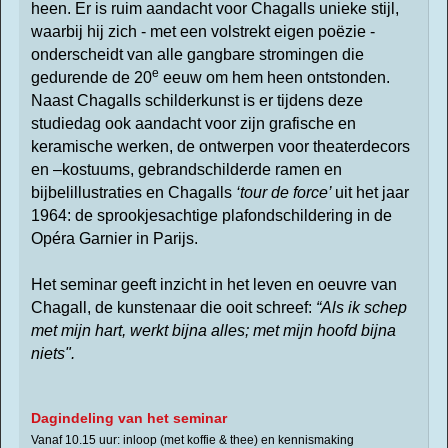
heen. Er is ruim aandacht voor Chagalls unieke stijl,
waarbij hij zich - met een volstrekt eigen poëzie -
onderscheidt van alle gangbare stromingen die
e
gedurende de 20
eeuw om hem heen ontstonden.
Naast Chagalls schilderkunst is er tijdens deze
studiedag ook aandacht voor zijn grafische en
keramische werken, de ontwerpen voor theaterdecors
en –kostuums, gebrandschilderde ramen en
bijbelillustraties en Chagalls
‘tour de force’
uit het jaar
1964: de sprookjesachtige plafondschildering in de
Opéra Garnier in Parijs.
Het seminar geeft inzicht in het leven en oeuvre van
Chagall, de kunstenaar die ooit schreef:
“Als ik schep
met mijn hart, werkt bijna alles; met mijn hoofd bijna
niets".
Dagindeling van het seminar
Vanaf 10.15 uur: inloop (met koffie & thee) en kennismaking