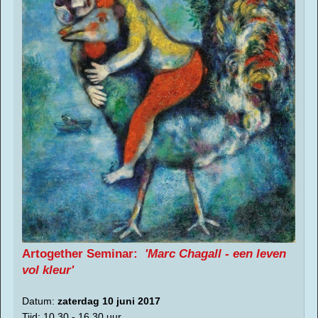
Artogether Seminar:
'
Marc Chagall - een leven
vol kleur'
Datum:
zaterdag 10 juni 2017
Tijd: 10.30 - 16.30 uur