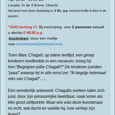
Locatie: In de 3 Krone, Utrecht
Het tarief voor deze studiedag is
€ 55,- p.p.
inclusief koffie & thee in de
pauzes
* DUO-korting !!!
Bij inschrijving
voor
2 personen
betaalt
u
slechts
€ 49,50 p.p.
Inschrijven
:
stuur een mailtje
naar
kunstmuriel@hotmail.com
Toen Marc Chagall, op latere leeftijd, een groep
kinderen rondleidde in een museum, vroeg hij
hen:“Begrijpen jullie Chagall?” De kinderen joelden
“jaaa!” waarop hij in alle ernst zei: “Ik begrijp helemaal
niks van Chagall”…..
Een wonderlijk antwoord. Chagalls werken laten zich
juist, door zijn persoonlijke beeldtaal, vaak lezen als
één groot zelfportret.
Maar wie wás deze kunstenaar
nu echt, wat dacht en voelde hij, hoe verliep zijn
leven?